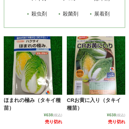
殺虫剤
殺菌剤
展着剤
ほまれの極み（タキイ種
CRお黄に入り（タキイ
苗）
種苗）
¥638
¥638
(税込)
(税込)
売り切れ
売り切れ