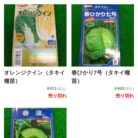
お店のご紹介
商品一覧
チェーンポット播種サービス
取り扱い商品・メーカー
希釈情報
オレンジクイン（タキイ
春ひかり7号（タキイ種
会社情報
種苗）
苗）
¥451
¥468
(税込)
(税込)
売り切れ
売り切れ