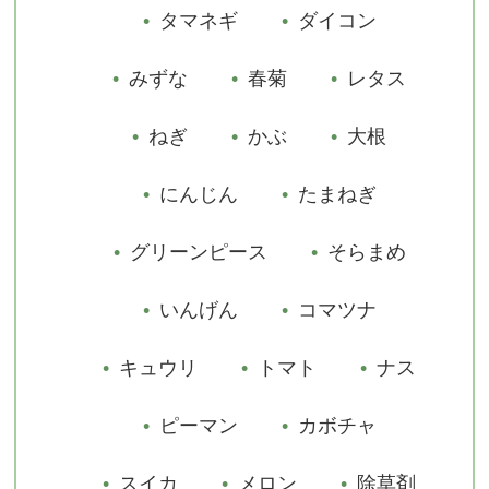
タマネギ
ダイコン
0
カートの中
みずな
春菊
レタス
ゲスト
ログイン
新規会員登録
ねぎ
かぶ
大根
にんじん
たまねぎ
グリーンピース
そらまめ
いんげん
コマツナ
キュウリ
トマト
ナス
ピーマン
カボチャ
スイカ
メロン
除草剤