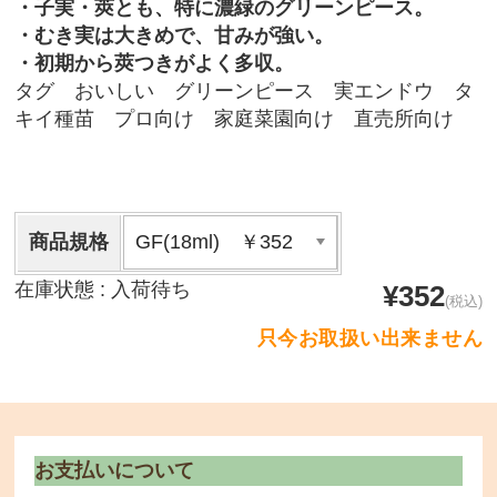
・子実・莢とも、特に濃緑のグリーンピース。
・むき実は大きめで、甘みが強い。
・初期から莢つきがよく多収。
タグ おいしい グリーンピース 実エンドウ タ
キイ種苗 プロ向け 家庭菜園向け 直売所向け
お店のご紹介
商品一覧
商品規格
チェーンポット播種サービス
在庫状態 :
入荷待ち
¥352
(税込)
取り扱い商品・メーカー
只今お取扱い出来ません
希釈情報
会社情報
お支払いについて