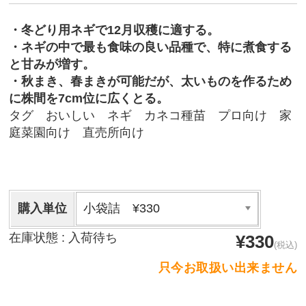
・冬どり用ネギで12月収穫に適する。
・ネギの中で最も食味の良い品種で、特に煮食する
と甘みが増す。
・秋まき、春まきが可能だが、太いものを作るため
に株間を7cm位に広くとる。
タグ おいしい ネギ カネコ種苗 プロ向け 家
庭菜園向け 直売所向け
お店のご紹介
商品一覧
チェーンポット播種サービス
購入単位
取り扱い商品・メーカー
在庫状態 :
入荷待ち
¥330
(税込)
希釈情報
只今お取扱い出来ません
会社情報