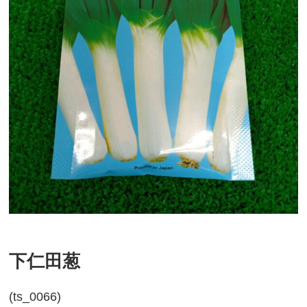
下仁田葱
(ts_0066)