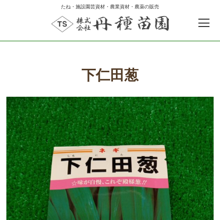
たね・施設園芸資材・農業資材・農薬の販売
下仁田葱
0
カートの中
ゲスト
ログイン
新規会員登録